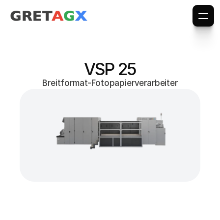
VSP 25
Breitformat-Fotopapierverarbeiter
Kapazität
VSP 25-12 i
cm): 9'000