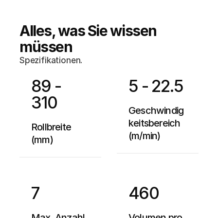
Poster / h
Alles, was Sie wissen
müssen
Tankkonfiguration
Stabilisat
Spezifikationen.
CD – 2x BX
89 - 
5 - 22.5
310
Geschwindig
Wasser
keitsbereich 
Rollbreite 
(m/min)
CD – 2x BX
(mm)
Während de
7
460
Silber und 
dann wird d
während de
Max. Anzahl 
Volumen pro 