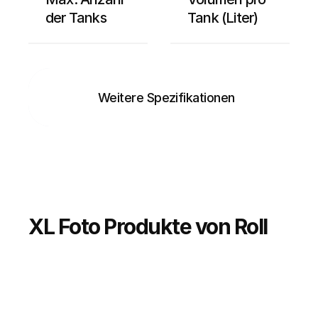
entfernt. 
der Tanks
Tank (Liter)
Stabilisat
Haltbarkei
ausgewasc
Verbindungen
400 V, 50/
Weitere Spezifikationen
XL Foto Produkte von Roll